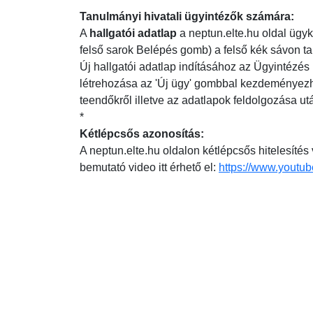
Tanulmányi hivatali ügyintézők számára:
A
hallgatói adatlap
a neptun.elte.hu oldal ügyk
felső sarok Belépés gomb) a felső kék sávon tal
Új hallgatói adatlap indításához az Ügyintézés 
létrehozása az 'Új ügy' gombbal kezdeményezhető.
teendőkről illetve az adatlapok feldolgozása ut
*
Kétlépcsős azonosítás:
A neptun.elte.hu oldalon kétlépcsős hitelesítés
bemutató video itt érhető el:
https://www.yout