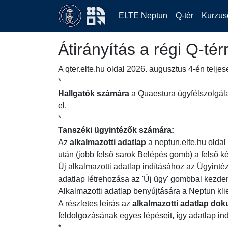
ELTE Neptun
Q-tér
Kurzus
Átirányítás a régi Q-tér
A qter.elte.hu oldal 2026. augusztus 4-én telje
*
Hallgatók
számára
a Quaestura ügyfélszolgálat
el.
*
Tanszéki ügyintézők számára:
Az
alkalmazotti adatlap
a neptun.elte.hu oldal
után (jobb felső sarok Belépés gomb) a felső ké
Új alkalmazotti adatlap indításához az Ügyintéz
adatlap létrehozása az 'Új ügy' gombbal kezd
Alkalmazotti adatlap benyújtására a Neptun kli
A részletes leírás az
alkalmazotti adatlap do
feldolgozásának egyes lépéseit, így adatlap in
*