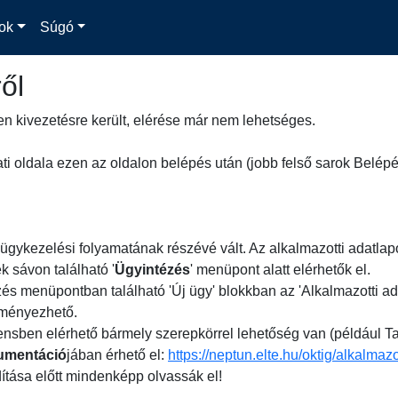
ok
Súgó
ről
sen kivezetésre került, elérése már nem lehetséges.
i oldala ezen az oldalon belépés után (jobb felső sarok Belépé
 ügykezelési folyamatának részévé vált. Az alkalmazotti adatl
k sávon található '
Ügyintézés
' menüpont alatt elérhetők el.
és menüpontban található 'Új ügy' blokkban az 'Alkalmazotti ada
eményezhető.
ensben elérhető bármely szerepkörrel lehetőség van (például Ta
kumentáció
jában érhető el:
https://neptun.elte.hu/oktig/alkalmazo
dítása előtt mindenképp olvassák el!