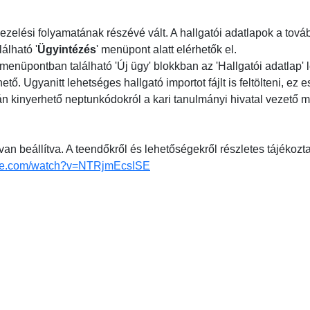
ezelési folyamatának részévé vált. A hallgatói adatlapok a tov
álható '
Ügyintézés
' menüpont alatt elérhetők el.
menüpontban található 'Új ügy' blokkban az 'Hallgatói adatlap' l
 Ugyanitt lehetséges hallgató importot fájlt is feltölteni, ez e
án kinyerhető neptunkódokról a kari tanulmányi hivatal vezető m
 van beállítva. A teendőkről és lehetőségekről részletes tájékozt
ube.com/watch?v=NTRjmEcsISE