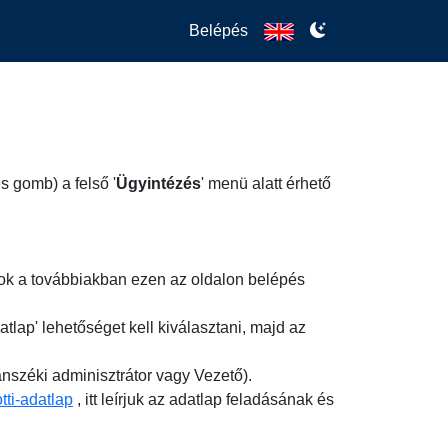
Belépés
s gomb) a felső '
Ügyintézés
' menü alatt érhető
apok a továbbiakban ezen az oldalon belépés
tlap' lehetőséget kell kiválasztani, majd az
nszéki adminisztrátor vagy Vezető).
tti-adatlap
, itt leírjuk az adatlap feladásának és