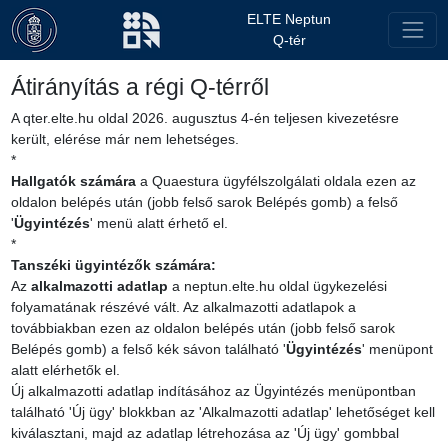
ELTE Neptun
Q-tér
Átirányítás a régi Q-térről
A qter.elte.hu oldal 2026. augusztus 4-én teljesen kivezetésre
került, elérése már nem lehetséges.
*
Hallgatók
számára
a Quaestura ügyfélszolgálati oldala ezen az
oldalon belépés után (jobb felső sarok Belépés gomb) a felső
'
Ügyintézés
' menü alatt érhető el.
*
Tanszéki ügyintézők számára:
Az
alkalmazotti adatlap
a neptun.elte.hu oldal ügykezelési
folyamatának részévé vált. Az alkalmazotti adatlapok a
továbbiakban ezen az oldalon belépés után (jobb felső sarok
Belépés gomb) a felső kék sávon található '
Ügyintézés
' menüpont
alatt elérhetők el.
Új alkalmazotti adatlap indításához az Ügyintézés menüpontban
található 'Új ügy' blokkban az 'Alkalmazotti adatlap' lehetőséget kell
kiválasztani, majd az adatlap létrehozása az 'Új ügy' gombbal