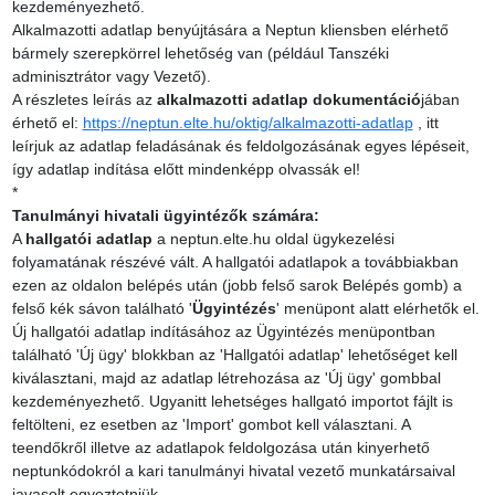
kezdeményezhető.
Alkalmazotti adatlap benyújtására a Neptun kliensben elérhető
bármely szerepkörrel lehetőség van (például Tanszéki
adminisztrátor vagy Vezető).
A részletes leírás az
alkalmazotti adatlap dokumentáció
jában
érhető el:
https://neptun.elte.hu/oktig/alkalmazotti-adatlap
, itt
leírjuk az adatlap feladásának és feldolgozásának egyes lépéseit,
így adatlap indítása előtt mindenképp olvassák el!
*
Tanulmányi hivatali ügyintézők számára:
A
hallgatói adatlap
a neptun.elte.hu oldal ügykezelési
folyamatának részévé vált. A hallgatói adatlapok a továbbiakban
ezen az oldalon belépés után (jobb felső sarok Belépés gomb) a
felső kék sávon található '
Ügyintézés
' menüpont alatt elérhetők el.
Új hallgatói adatlap indításához az Ügyintézés menüpontban
található 'Új ügy' blokkban az 'Hallgatói adatlap' lehetőséget kell
kiválasztani, majd az adatlap létrehozása az 'Új ügy' gombbal
kezdeményezhető. Ugyanitt lehetséges hallgató importot fájlt is
feltölteni, ez esetben az 'Import' gombot kell választani. A
teendőkről illetve az adatlapok feldolgozása után kinyerhető
neptunkódokról a kari tanulmányi hivatal vezető munkatársaival
javasolt egyeztetniük.